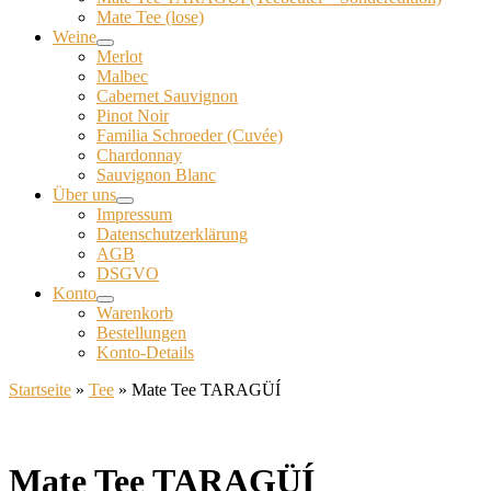
Mate Tee (lose)
Weine
Merlot
Malbec
Cabernet Sauvignon
Pinot Noir
Familia Schroeder (Cuvée)
Chardonnay
Sauvignon Blanc
Über uns
Impressum
Datenschutzerklärung
AGB
DSGVO
Konto
Warenkorb
Bestellungen
Konto-Details
Startseite
»
Tee
»
Mate Tee TARAGÜÍ
Mate Tee TARAGÜÍ