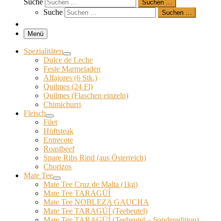
Suche
Suchen …
Suche
Suchen …
Menü
Spezialitäten
Dulce de Leche
Feste Marmeladen
Alfajores (6 Stk.)
Quilmes (24 Fl)
Quilmes (Flaschen einzeln)
Chimichurri
Fleisch
Filet
Hüftsteak
Entrecote
Roastbeef
Spare Ribs Rind (aus Österreich)
Chorizos
Mate Tee
Mate Tee Cruz de Malta (1kg)
Mate Tee TARAGÜÍ
Mate Tee NOBLEZA GAUCHA
Mate Tee TARAGÜÍ (Teebeutel)
Mate Tee TARAGÜÍ (Teebeutel – Sonderedition)