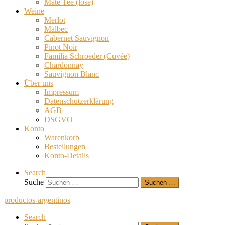
Mate Tee (lose)
Weine
Merlot
Malbec
Cabernet Sauvignon
Pinot Noir
Familia Schroeder (Cuvée)
Chardonnay
Sauvignon Blanc
Über uns
Impressum
Datenschutzerklärung
AGB
DSGVO
Konto
Warenkorb
Bestellungen
Konto-Details
Search
Suche
Suchen …
productos-argentinos
Search