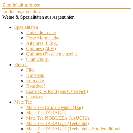
Zum Inhalt springen
productos-argentinos
Weine & Spezialitäten aus Argentinien
Spezialitäten
Dulce de Leche
Feste Marmeladen
Alfajores (6 Stk.)
Quilmes (24 Fl)
Quilmes (Flaschen einzeln)
Chimichurri
Fleisch
Filet
Hüftsteak
Entrecote
Roastbeef
Spare Ribs Rind (aus Österreich)
Chorizos
Mate Tee
Mate Tee Cruz de Malta (1kg)
Mate Tee TARAGÜÍ
Mate Tee NOBLEZA GAUCHA
Mate Tee TARAGÜÍ (Teebeutel)
Mate Tee TARAGÜÍ (Teebeutel – Sonderedition)