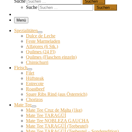
Suche
Suchen …
Suche
Suchen …
Menü
Spezialitäten
Dulce de Leche
Feste Marmeladen
Alfajores (6 Stk.)
Quilmes (24 Fl)
Quilmes (Flaschen einzeln)
Chimichurri
Fleisch
Filet
Hüftsteak
Entrecote
Roastbeef
Spare Ribs Rind (aus Österreich)
Chorizos
Mate Tee
Mate Tee Cruz de Malta (1kg)
Mate Tee TARAGÜÍ
Mate Tee NOBLEZA GAUCHA
Mate Tee TARAGÜÍ (Teebeutel)
Mate Tee TARAGÜÍ (Teebeutel – Sonderedition)