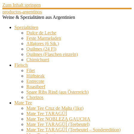
Zum Inhalt springen
productos-argentinos
Weine & Spezialitäten aus Argentinien
Spezialitäten
Dulce de Leche
Feste Marmeladen
Alfajores (6 Stk.)
Quilmes (24 Fl)
Quilmes (Flaschen einzeln)
Chimichurri
Fleisch
Filet
Hüftsteak
Entrecote
Roastbeef
Spare Ribs Rind (aus Österreich)
Chorizos
Mate Tee
Mate Tee Cruz de Malta (1kg)
Mate Tee TARAGÜÍ
Mate Tee NOBLEZA GAUCHA
Mate Tee TARAGÜÍ (Teebeutel)
Mate Tee TARAGÜÍ (Teebeutel – Sonderedition)