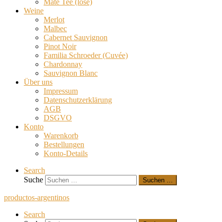
Mate Tee (lose)
Weine
Merlot
Malbec
Cabernet Sauvignon
Pinot Noir
Familia Schroeder (Cuvée)
Chardonnay
Sauvignon Blanc
Über uns
Impressum
Datenschutzerklärung
AGB
DSGVO
Konto
Warenkorb
Bestellungen
Konto-Details
Search
Suche
Suchen …
productos-argentinos
Search