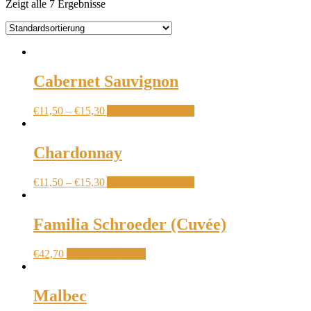
Zeigt alle 7 Ergebnisse
Cabernet Sauvignon
€
11,50
–
€
15,30
Ausführung wählen
Chardonnay
€
11,50
–
€
15,30
Ausführung wählen
Familia Schroeder (Cuvée)
€
42,70
In den Warenkorb
Malbec