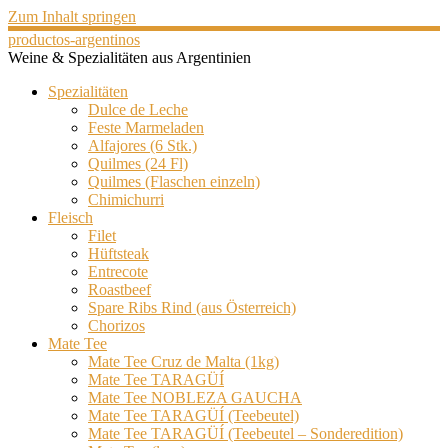
Zum Inhalt springen
productos-argentinos
Weine & Spezialitäten aus Argentinien
Spezialitäten
Dulce de Leche
Feste Marmeladen
Alfajores (6 Stk.)
Quilmes (24 Fl)
Quilmes (Flaschen einzeln)
Chimichurri
Fleisch
Filet
Hüftsteak
Entrecote
Roastbeef
Spare Ribs Rind (aus Österreich)
Chorizos
Mate Tee
Mate Tee Cruz de Malta (1kg)
Mate Tee TARAGÜÍ
Mate Tee NOBLEZA GAUCHA
Mate Tee TARAGÜÍ (Teebeutel)
Mate Tee TARAGÜÍ (Teebeutel – Sonderedition)