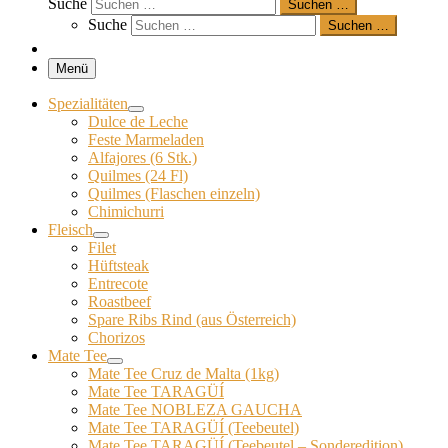
Suche
Suchen …
Suche
Suchen …
Menü
Spezialitäten
Dulce de Leche
Feste Marmeladen
Alfajores (6 Stk.)
Quilmes (24 Fl)
Quilmes (Flaschen einzeln)
Chimichurri
Fleisch
Filet
Hüftsteak
Entrecote
Roastbeef
Spare Ribs Rind (aus Österreich)
Chorizos
Mate Tee
Mate Tee Cruz de Malta (1kg)
Mate Tee TARAGÜÍ
Mate Tee NOBLEZA GAUCHA
Mate Tee TARAGÜÍ (Teebeutel)
Mate Tee TARAGÜÍ (Teebeutel – Sonderedition)