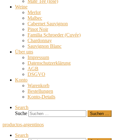
Mate Tee (lose)
Weine
Merlot
Malbec
Cabernet Sauvignon
Pinot Noir
Familia Schroeder (Cuvée)
Chardonnay
Sauvignon Blanc
Über uns
Impressum
Datenschutzerklärung
AGB
DSGVO
Konto
Warenkorb
Bestellungen
Konto-Details
Search
Suche
Suchen …
productos-argentinos
Search