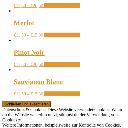
€
11,50
–
€
20,50
Ausführung wählen
Merlot
€
11,50
–
€
15,30
Ausführung wählen
Pinot Noir
€
11,50
–
€
20,50
Ausführung wählen
Sauvignon Blanc
€
11,50
–
€
15,30
Ausführung wählen
Datenschutz & Cookies: Diese Website verwendet Cookies. Wenn
du die Website weiterhin nutzt, stimmst du der Verwendung von
Cookies zu.
Weitere Informationen, beispielsweise zur Kontrolle von Cookies,